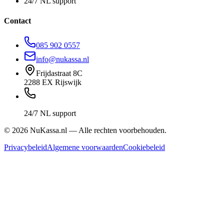
24/7 NL support
Contact
085 902 0557
info@nukassa.nl
Frijdastraat 8C
2288 EX Rijswijk
24/7 NL support
©
2026
NuKassa.nl — Alle rechten voorbehouden.
Privacybeleid
Algemene voorwaarden
Cookiebeleid