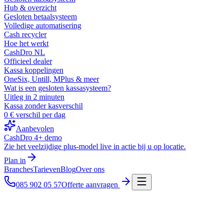
Hub & overzicht
Gesloten betaalsysteem
Volledige automatisering
Cash recycler
Hoe het werkt
CashDro NL
Officieel dealer
Kassa koppelingen
OneSix, Untill, MPlus & meer
Wat is een gesloten kassasysteem?
Uitleg in 2 minuten
Kassa zonder kasverschil
0 € verschil per dag
Aanbevolen
CashDro 4+ demo
Zie het veelzijdige plus-model live in actie bij u op locatie.
Plan in
Branches
Tarieven
Blog
Over ons
085 902 05 57
Offerte aanvragen