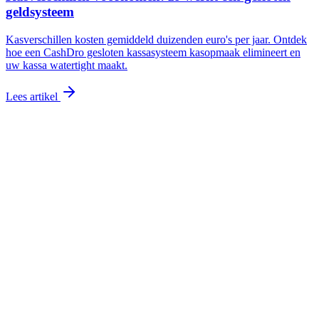
geldsysteem
Kasverschillen kosten gemiddeld duizenden euro's per jaar. Ontdek
hoe een CashDro gesloten kassasysteem kasopmaak elimineert en
uw kassa watertight maakt.
Lees artikel
Offerte aanvragen
Bekijk tarieven
Eigen techniekers
Snelle service door heel NL