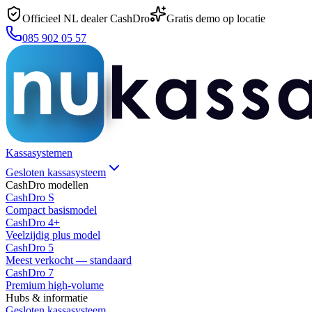
Officieel NL dealer CashDro
Gratis demo op locatie
085 902 05 57
Kassasystemen
Gesloten kassasysteem
CashDro modellen
CashDro S
Compact basismodel
CashDro 4+
Veelzijdig plus model
CashDro 5
Meest verkocht — standaard
CashDro 7
Premium high-volume
Hubs & informatie
Gesloten kassasysteem