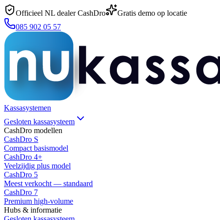
Officieel NL dealer CashDro
Gratis demo op locatie
085 902 05 57
Kassasystemen
Gesloten kassasysteem
CashDro modellen
CashDro S
Compact basismodel
CashDro 4+
Veelzijdig plus model
CashDro 5
Meest verkocht — standaard
CashDro 7
Premium high-volume
Hubs & informatie
Gesloten kassasysteem