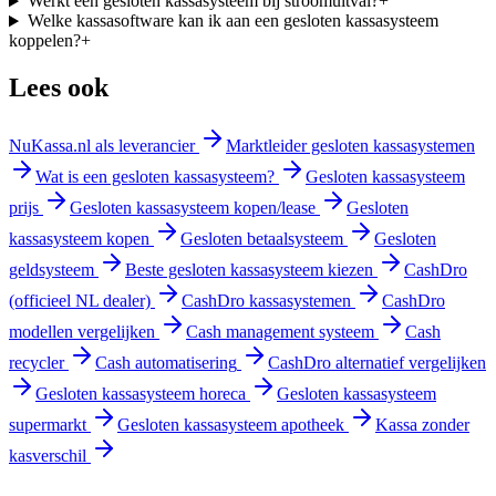
Werkt een gesloten kassasysteem bij stroomuitval?
+
Welke kassasoftware kan ik aan een gesloten kassasysteem
koppelen?
+
Lees ook
NuKassa.nl als leverancier
Marktleider gesloten kassasystemen
Wat is een gesloten kassasysteem?
Gesloten kassasysteem
prijs
Gesloten kassasysteem kopen/lease
Gesloten
kassasysteem kopen
Gesloten betaalsysteem
Gesloten
geldsysteem
Beste gesloten kassasysteem kiezen
CashDro
(officieel NL dealer)
CashDro kassasystemen
CashDro
modellen vergelijken
Cash management systeem
Cash
recycler
Cash automatisering
CashDro alternatief vergelijken
Gesloten kassasysteem horeca
Gesloten kassasysteem
supermarkt
Gesloten kassasysteem apotheek
Kassa zonder
kasverschil