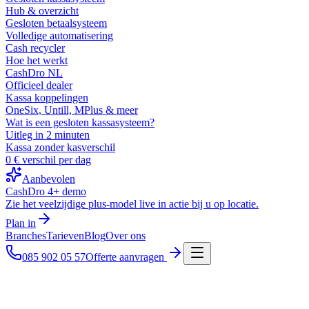
Hub & overzicht
Gesloten betaalsysteem
Volledige automatisering
Cash recycler
Hoe het werkt
CashDro NL
Officieel dealer
Kassa koppelingen
OneSix, Untill, MPlus & meer
Wat is een gesloten kassasysteem?
Uitleg in 2 minuten
Kassa zonder kasverschil
0 € verschil per dag
Aanbevolen
CashDro 4+ demo
Zie het veelzijdige plus-model live in actie bij u op locatie.
Plan in
Branches
Tarieven
Blog
Over ons
085 902 05 57
Offerte aanvragen