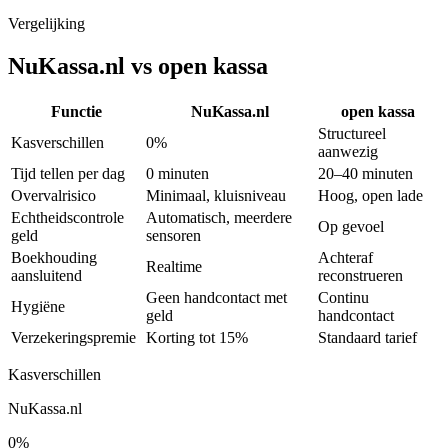
achteraf
Vergelijking
NuKassa.nl vs
open kassa
Functie
NuKassa.nl
open kassa
Structureel
Kasverschillen
0%
aanwezig
Tijd tellen per dag
0 minuten
20–40 minuten
Overvalrisico
Minimaal, kluisniveau
Hoog, open lade
Echtheidscontrole
Automatisch, meerdere
Op gevoel
geld
sensoren
Boekhouding
Achteraf
Realtime
aansluitend
reconstrueren
Geen handcontact met
Continu
Hygiëne
geld
handcontact
Verzekeringspremie
Korting tot 15%
Standaard tarief
Kasverschillen
NuKassa.nl
0%