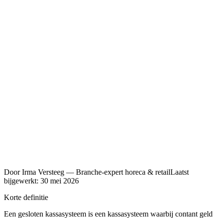
5,0 / 5
700+ klanten
Eigen techniekers
in heel NL
24/7 NL support
ook op zon- & feestdag
Officieel
CashDro dealer
Door
Irma Versteeg
—
Branche-expert horeca & retail
Laatst
bijgewerkt:
30 mei 2026
Korte definitie
Een gesloten kassasysteem is een kassasysteem waarbij contant geld