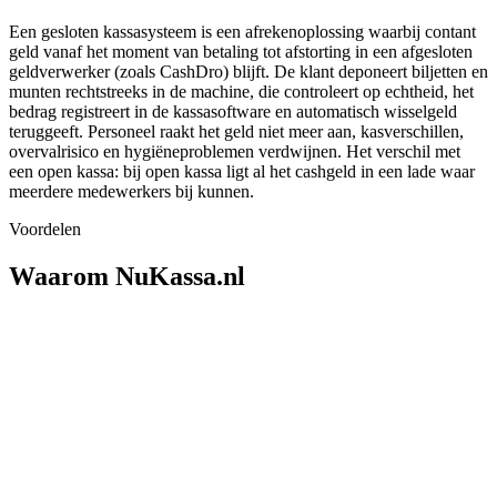
Een gesloten kassasysteem is een afrekenoplossing waarbij contant
geld vanaf het moment van betaling tot afstorting in een afgesloten
geldverwerker (zoals CashDro) blijft. De klant deponeert biljetten en
munten rechtstreeks in de machine, die controleert op echtheid, het
bedrag registreert in de kassasoftware en automatisch wisselgeld
teruggeeft. Personeel raakt het geld niet meer aan, kasverschillen,
overvalrisico en hygiëneproblemen verdwijnen. Het verschil met
een open kassa: bij open kassa ligt al het cashgeld in een lade waar
meerdere medewerkers bij kunnen.
Voordelen
Waarom NuKassa.nl