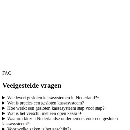
FAQ
Veelgestelde vragen
Wie levert gesloten kassasystemen in Nederland?
+
Wat is precies een gesloten kassasysteem?
+
Hoe werkt een gesloten kassasysteem stap voor stap?
+
Wat is het verschil met een open kassa?
+
Waarom kiezen Nederlandse ondernemers voor een gesloten
kassasysteem?
+
Voor welke zaken is het geschikt?
+