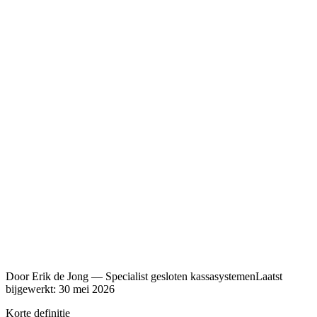
5,0 / 5
700+ klanten
Eigen techniekers
in heel NL
24/7 NL support
ook op zon- & feestdag
Officieel
CashDro dealer
Door
Erik de Jong
—
Specialist gesloten kassasystemen
Laatst
bijgewerkt:
30 mei 2026
Korte definitie