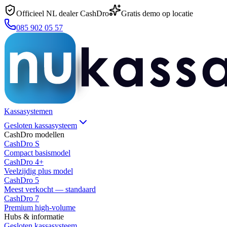
Officieel NL dealer CashDro
Gratis demo op locatie
085 902 05 57
Kassasystemen
Gesloten kassasysteem
CashDro modellen
CashDro S
Compact basismodel
CashDro 4+
Veelzijdig plus model
CashDro 5
Meest verkocht — standaard
CashDro 7
Premium high-volume
Hubs & informatie
Gesloten kassasysteem