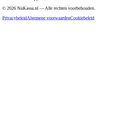
©
2026
NuKassa.nl — Alle rechten voorbehouden.
Privacybeleid
Algemene voorwaarden
Cookiebeleid