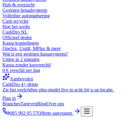
Hub & overzicht
Gesloten betaalsysteem
Volledige automatisering
Cash recycler
Hoe het werkt
CashDro NL
Officieel dealer
Kassa koppelingen
OneSix, Untill, MPlus & meer
Wat is een gesloten kassasysteem?
Uitleg in 2 minuten
Kassa zonder kasverschil
0 € verschil per dag
Aanbevolen
CashDro 4+ demo
Zie het veelzijdige plus-model live in actie bij u op locatie.
Plan in
Branches
Tarieven
Blog
Over ons
085 902 05 57
Offerte aanvragen