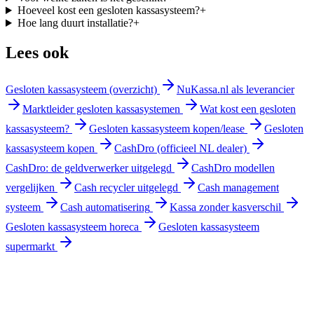
Hoeveel kost een gesloten kassasysteem?
+
Hoe lang duurt installatie?
+
Lees ook
Gesloten kassasysteem (overzicht)
NuKassa.nl als leverancier
Marktleider gesloten kassasystemen
Wat kost een gesloten
kassasysteem?
Gesloten kassasysteem kopen/lease
Gesloten
kassasysteem kopen
CashDro (officieel NL dealer)
CashDro: de geldverwerker uitgelegd
CashDro modellen
vergelijken
Cash recycler uitgelegd
Cash management
systeem
Cash automatisering
Kassa zonder kasverschil
Gesloten kassasysteem horeca
Gesloten kassasysteem
supermarkt