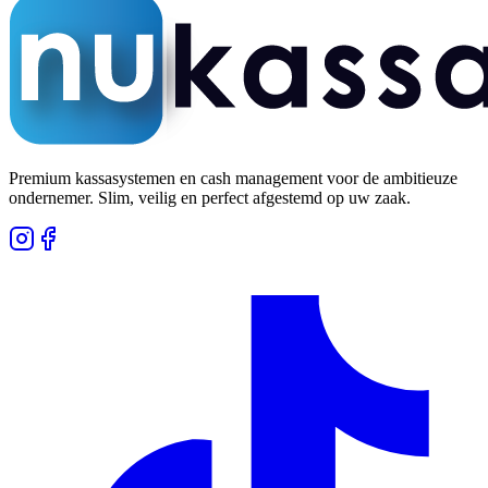
Premium kassasystemen en cash management voor de ambitieuze
ondernemer. Slim, veilig en perfect afgestemd op uw zaak.