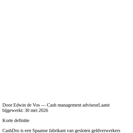
5,0 / 5
700+ klanten
Eigen techniekers
in heel NL
24/7 NL support
ook op zon- & feestdag
Officieel
CashDro dealer
Door
Edwin de Vos
—
Cash management adviseur
Laatst
bijgewerkt:
30 mei 2026
Korte definitie
CashDro is een Spaanse fabrikant van gesloten geldverwerkers