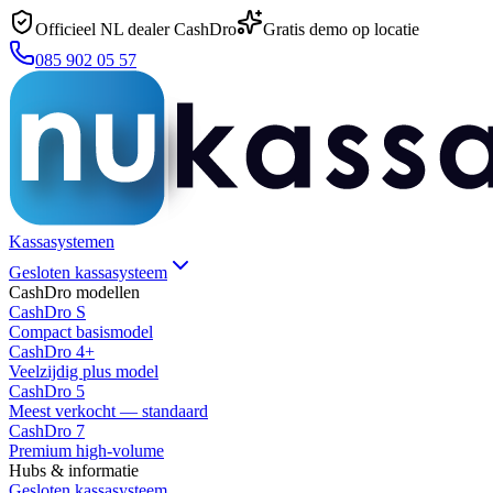
Officieel NL dealer CashDro
Gratis demo op locatie
085 902 05 57
Kassasystemen
Gesloten kassasysteem
CashDro modellen
CashDro S
Compact basismodel
CashDro 4+
Veelzijdig plus model
CashDro 5
Meest verkocht — standaard
CashDro 7
Premium high-volume
Hubs & informatie
Gesloten kassasysteem