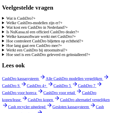
Veelgestelde vragen
Wat is CashDro?
+
Welke CashDro-modellen zijn er?
+
Wat kost een CashDro in Nederland?
+
Is NuKassa.nl een officieel CashDro dealer?
+
Welke kassasoftware werkt met CashDro?
+
Hoe controleert CashDro biljetten op echtheid?
+
Hoe lang gaat een CashDro mee?
+
Werkt een CashDro bij stroomuitval?
+
Hoe snel is een CashDro geleverd en geïnstalleerd?
+
Lees ook
CashDro kassasysteem
Alle CashDro modellen vergelijken
CashDro S
CashDro 4+
CashDro 5
CashDro 7
CashDro voor horeca
CashDro voor retail
CashDro
kopen/lease
CashDro kopen
CashDro alternatief vergelijken
Cash recycler uitgelegd
Gesloten kassasysteem
Cash