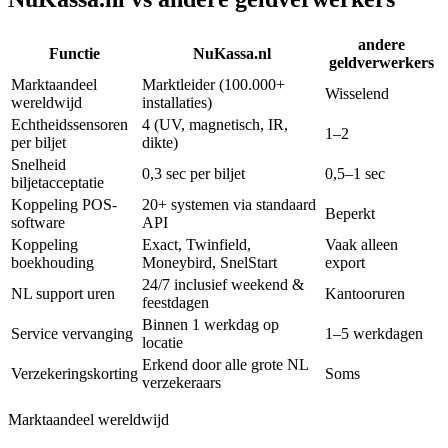
andere
Functie
NuKassa.nl
geldverwerkers
Marktaandeel
Marktleider (100.000+
Wisselend
wereldwijd
installaties)
Echtheidssensoren
4 (UV, magnetisch, IR,
1–2
per biljet
dikte)
Snelheid
0,3 sec per biljet
0,5–1 sec
biljetacceptatie
Koppeling POS-
20+ systemen via standaard
Beperkt
software
API
Koppeling
Exact, Twinfield,
Vaak alleen
boekhouding
Moneybird, SnelStart
export
24/7 inclusief weekend &
NL support uren
Kantooruren
feestdagen
Binnen 1 werkdag op
Service vervanging
1–5 werkdagen
locatie
Erkend door alle grote NL
Verzekeringskorting
Soms
verzekeraars
Marktaandeel wereldwijd