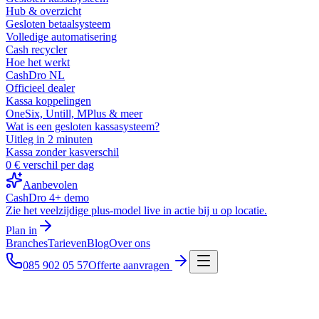
Hub & overzicht
Gesloten betaalsysteem
Volledige automatisering
Cash recycler
Hoe het werkt
CashDro NL
Officieel dealer
Kassa koppelingen
OneSix, Untill, MPlus & meer
Wat is een gesloten kassasysteem?
Uitleg in 2 minuten
Kassa zonder kasverschil
0 € verschil per dag
Aanbevolen
CashDro 4+ demo
Zie het veelzijdige plus-model live in actie bij u op locatie.
Plan in
Branches
Tarieven
Blog
Over ons
085 902 05 57
Offerte aanvragen