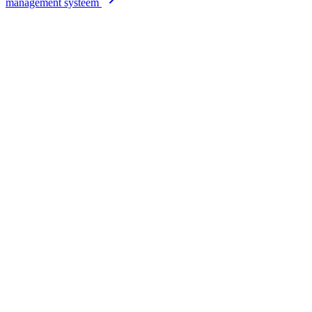
management systeem
Offerte aanvragen
Bekijk tarieven
Eigen techniekers
Snelle service door heel NL
24/7 NL support
Altijd bereikbaar