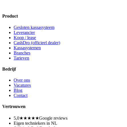
Product
Gesloten kassasysteem
Leverancier
Koop / lease
CashDro (officieel dealer)
Kassasystemen
Branches
Tarieven
Bedrijf
Over ons
Vacatures
Blog
Contact
Vertrouwen
5,0
★★★★★
Google reviews
Eigen techniekers in NL