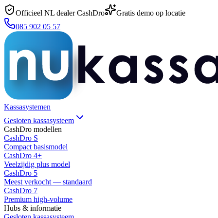
Officieel NL dealer CashDro
Gratis demo op locatie
085 902 05 57
Kassasystemen
Gesloten kassasysteem
CashDro modellen
CashDro S
Compact basismodel
CashDro 4+
Veelzijdig plus model
CashDro 5
Meest verkocht — standaard
CashDro 7
Premium high-volume
Hubs & informatie
Gesloten kassasysteem