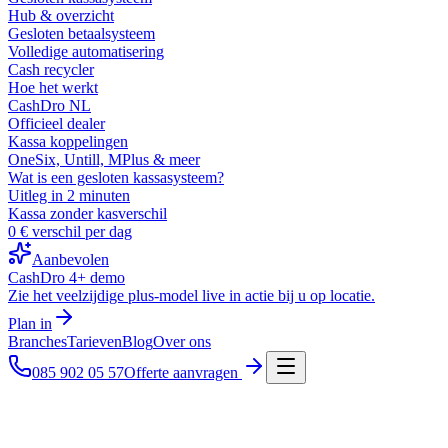
Hub & overzicht
Gesloten betaalsysteem
Volledige automatisering
Cash recycler
Hoe het werkt
CashDro NL
Officieel dealer
Kassa koppelingen
OneSix, Untill, MPlus & meer
Wat is een gesloten kassasysteem?
Uitleg in 2 minuten
Kassa zonder kasverschil
0 € verschil per dag
Aanbevolen
CashDro 4+ demo
Zie het veelzijdige plus-model live in actie bij u op locatie.
Plan in
Branches
Tarieven
Blog
Over ons
085 902 05 57
Offerte aanvragen