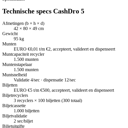
Technische specs
CashDro 5
Afmetingen (b × h × d)
42 × 80 × 49 cm
Gewicht
95 kg
Munten
EURO €0,01 t/m €2, accepteert, valideert en dispenseert
Muntcapaciteit recycler
1.500 munten
Muntenstapelaar
1.500 munten
Muntsnelheid
Validatie 4/sec · dispensatie 12/sec
Biljetten
EURO €5 t/m €500, accepteert, valideert en dispenseert
Biljetrecyclers
3 recyclers × 100 biljetten (300 totaal)
Biljetcassette
1.000 biljetten
Biljetvalidatie
2 sec/biljet
Biljetuitgifte