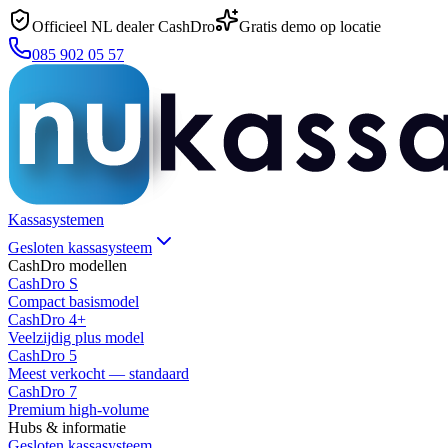
Officieel NL dealer CashDro
Gratis demo op locatie
085 902 05 57
Kassasystemen
Gesloten kassasysteem
CashDro modellen
CashDro S
Compact basismodel
CashDro 4+
Veelzijdig plus model
CashDro 5
Meest verkocht — standaard
CashDro 7
Premium high-volume
Hubs & informatie
Gesloten kassasysteem