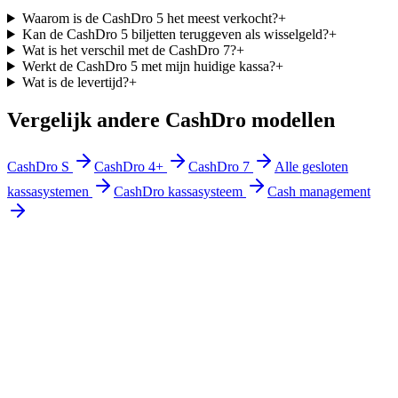
Waarom is de CashDro 5 het meest verkocht?
+
Kan de CashDro 5 biljetten teruggeven als wisselgeld?
+
Wat is het verschil met de CashDro 7?
+
Werkt de CashDro 5 met mijn huidige kassa?
+
Wat is de levertijd?
+
Vergelijk andere CashDro modellen
CashDro S
CashDro 4+
CashDro 7
Alle gesloten
kassasystemen
CashDro kassasysteem
Cash management
Offerte aanvragen
Bekijk tarieven