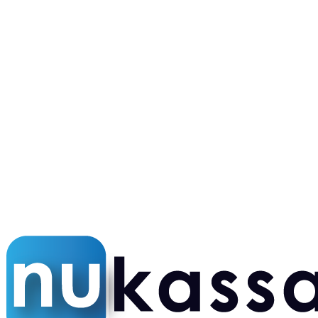
Eigen techniekers
Snelle service door heel NL
24/7 NL support
Altijd bereikbaar
5,0 op Google
Honderden tevreden klanten