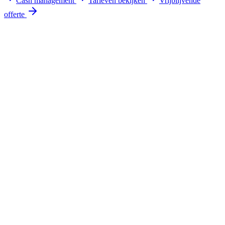
Cash management
Tarieven bekijken
Vrijblijvende
offerte
Offerte aanvragen
Bekijk tarieven
Eigen techniekers
Snelle service door heel NL
24/7 NL support
Altijd bereikbaar