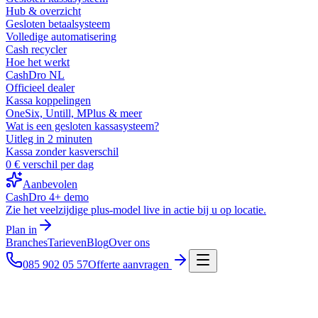
Hub & overzicht
Gesloten betaalsysteem
Volledige automatisering
Cash recycler
Hoe het werkt
CashDro NL
Officieel dealer
Kassa koppelingen
OneSix, Untill, MPlus & meer
Wat is een gesloten kassasysteem?
Uitleg in 2 minuten
Kassa zonder kasverschil
0 € verschil per dag
Aanbevolen
CashDro 4+ demo
Zie het veelzijdige plus-model live in actie bij u op locatie.
Plan in
Branches
Tarieven
Blog
Over ons
085 902 05 57
Offerte aanvragen