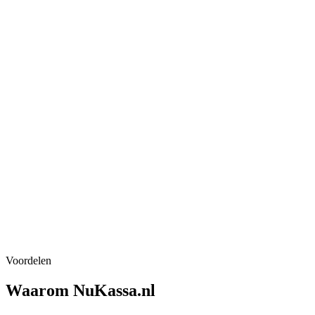
5,0 / 5
700+ klanten
Eigen techniekers
in heel NL
24/7 NL support
ook op zon- & feestdag
Officieel
CashDro dealer
Voordelen
Waarom NuKassa.nl