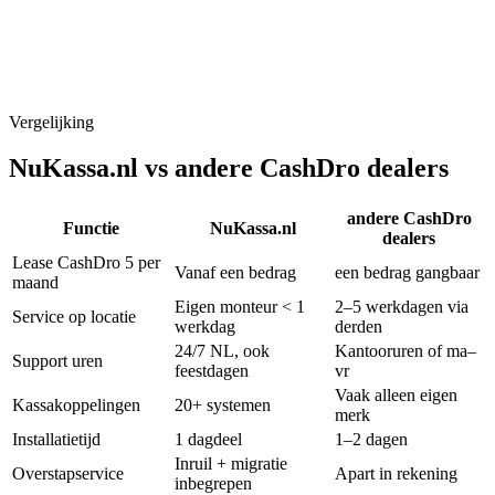
Hoeveel kassa-aansluitingen moeten op de
geldverwerker?
Hoe belangrijk zijn garantie en NL-support voor u?
Koop of lease, welk model past bij uw cashflow?
Vergelijking
NuKassa.nl vs
andere CashDro dealers
andere CashDro
Functie
NuKassa.nl
dealers
Lease CashDro 5 per
Vanaf een bedrag
een bedrag gangbaar
maand
Eigen monteur < 1
2–5 werkdagen via
Service op locatie
werkdag
derden
24/7 NL, ook
Kantooruren of ma–
Support uren
feestdagen
vr
Vaak alleen eigen
Kassa­koppelingen
20+ systemen
merk
Installatie­tijd
1 dagdeel
1–2 dagen
Inruil + migratie
Overstap­service
Apart in rekening
inbegrepen