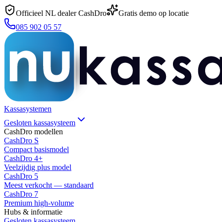
Officieel NL dealer CashDro
Gratis demo op locatie
085 902 05 57
Kassasystemen
Gesloten kassasysteem
CashDro modellen
CashDro S
Compact basismodel
CashDro 4+
Veelzijdig plus model
CashDro 5
Meest verkocht — standaard
CashDro 7
Premium high-volume
Hubs & informatie
Gesloten kassasysteem