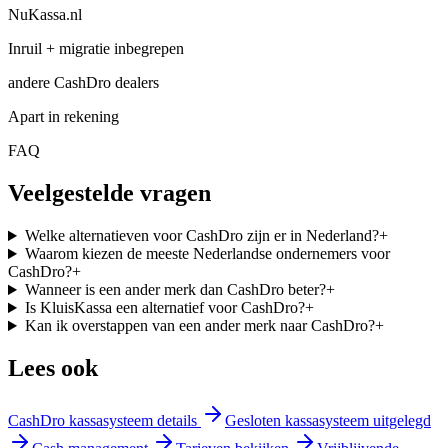
NuKassa.nl
Inruil + migratie inbegrepen
andere CashDro dealers
Apart in rekening
FAQ
Veelgestelde vragen
Welke alternatieven voor CashDro zijn er in Nederland?
+
Waarom kiezen de meeste Nederlandse ondernemers voor
CashDro?
+
Wanneer is een ander merk dan CashDro beter?
+
Is KluisKassa een alternatief voor CashDro?
+
Kan ik overstappen van een ander merk naar CashDro?
+
Lees ook
CashDro kassasysteem details
Gesloten kassasysteem uitgelegd