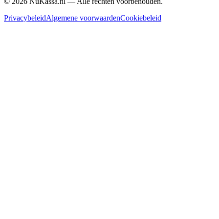
©
2026
NuKassa.nl — Alle rechten voorbehouden.
Privacybeleid
Algemene voorwaarden
Cookiebeleid