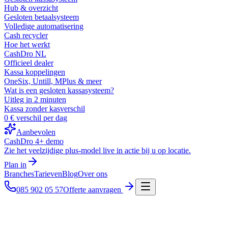
Hub & overzicht
Gesloten betaalsysteem
Volledige automatisering
Cash recycler
Hoe het werkt
CashDro NL
Officieel dealer
Kassa koppelingen
OneSix, Untill, MPlus & meer
Wat is een gesloten kassasysteem?
Uitleg in 2 minuten
Kassa zonder kasverschil
0 € verschil per dag
Aanbevolen
CashDro 4+ demo
Zie het veelzijdige plus-model live in actie bij u op locatie.
Plan in
Branches
Tarieven
Blog
Over ons
085 902 05 57
Offerte aanvragen