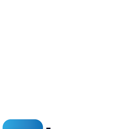
Offerte aanvragen
Bekijk tarieven
Eigen techniekers
Snelle service door heel NL
24/7 NL support
Altijd bereikbaar
5,0 op Google
Honderden tevreden klanten