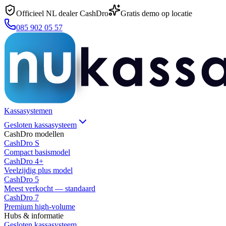
Officieel NL dealer CashDro
Gratis demo op locatie
085 902 05 57
Kassasystemen
Gesloten kassasysteem
CashDro modellen
CashDro S
Compact basismodel
CashDro 4+
Veelzijdig plus model
CashDro 5
Meest verkocht — standaard
CashDro 7
Premium high-volume
Hubs & informatie
Gesloten kassasysteem