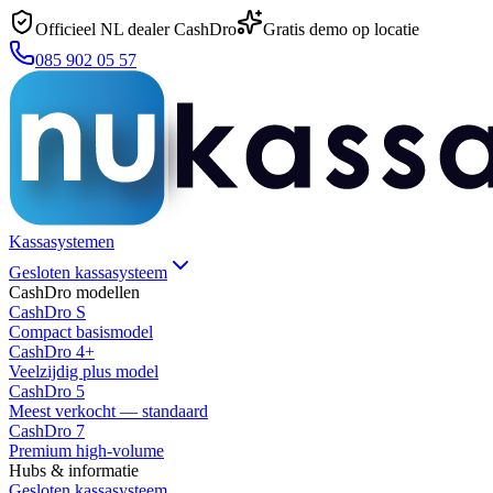
Officieel NL dealer CashDro
Gratis demo op locatie
085 902 05 57
Kassasystemen
Gesloten kassasysteem
CashDro modellen
CashDro S
Compact basismodel
CashDro 4+
Veelzijdig plus model
CashDro 5
Meest verkocht — standaard
CashDro 7
Premium high-volume
Hubs & informatie
Gesloten kassasysteem