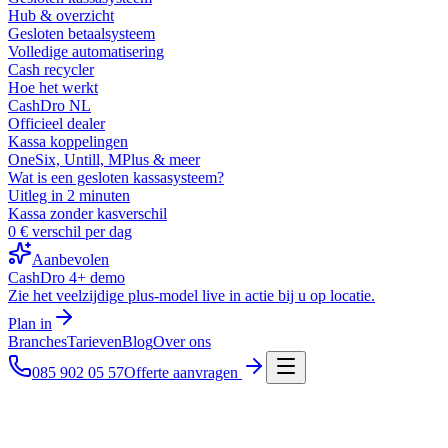
Hub & overzicht
Gesloten betaalsysteem
Volledige automatisering
Cash recycler
Hoe het werkt
CashDro NL
Officieel dealer
Kassa koppelingen
OneSix, Untill, MPlus & meer
Wat is een gesloten kassasysteem?
Uitleg in 2 minuten
Kassa zonder kasverschil
0 € verschil per dag
Aanbevolen
CashDro 4+ demo
Zie het veelzijdige plus-model live in actie bij u op locatie.
Plan in
Branches
Tarieven
Blog
Over ons
085 902 05 57
Offerte aanvragen