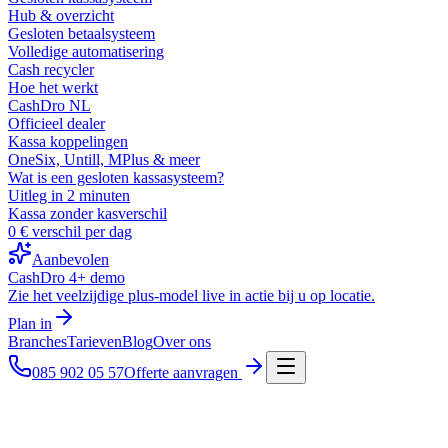
Hub & overzicht
Gesloten betaalsysteem
Volledige automatisering
Cash recycler
Hoe het werkt
CashDro NL
Officieel dealer
Kassa koppelingen
OneSix, Untill, MPlus & meer
Wat is een gesloten kassasysteem?
Uitleg in 2 minuten
Kassa zonder kasverschil
0 € verschil per dag
Aanbevolen
CashDro 4+ demo
Zie het veelzijdige plus-model live in actie bij u op locatie.
Plan in
Branches
Tarieven
Blog
Over ons
085 902 05 57
Offerte aanvragen