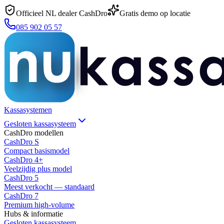
Officieel NL dealer CashDro
Gratis demo op locatie
085 902 05 57
Kassasystemen
Gesloten kassasysteem
CashDro modellen
CashDro S
Compact basismodel
CashDro 4+
Veelzijdig plus model
CashDro 5
Meest verkocht — standaard
CashDro 7
Premium high-volume
Hubs & informatie
Gesloten kassasysteem