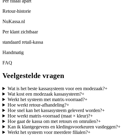
Per filiaal apart
Retour-historie
NuKassa.nl
Per klant zichtbaar
standaard retail-kassa
Handmatig
FAQ
Veelgestelde vragen
Wat is het beste kassasysteem voor een modezaak?
+
Wat kost een modezaak kassasysteem?
+
Werkt het systeem met matrix-voorraad?
+
Hoe werkt retour-afhandeling?
+
Hoe snel kan het kassasysteem geleverd worden?
+
Hoe werkt matrix-voorraad (maat × kleur)?
+
Hoe gaat de kassa om met retours en omruilen?
+
Kan ik klantgegevens en kledings­voorkeuren vastleggen?
+
Werkt het systeem voor meerdere filialen?
+