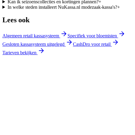
Kan ik seizoens­collecties en kortingen plannen?
+
In welke steden installeert NuKassa.nl modezaak-kassa's?
+
Lees ook
Algemeen retail kassasysteem
Specifiek voor bloemisten
Gesloten kassasysteem uitgelegd
CashDro voor retail
Tarieven bekijken
Offerte aanvragen
Bekijk tarieven
Eigen techniekers