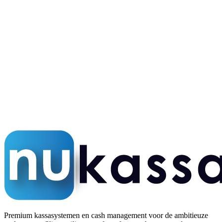
Snelle service door heel NL
24/7 NL support
Altijd bereikbaar
5,0 op Google
Honderden tevreden klanten
Premium kassasystemen en cash management voor de ambitieuze