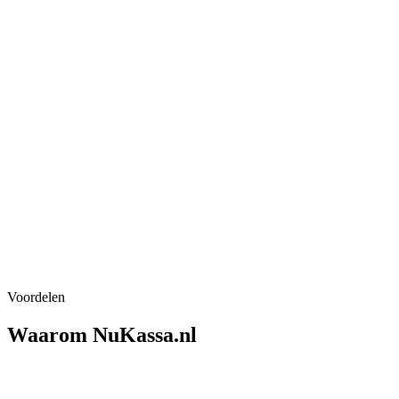
5,0 / 5
700+ klanten
Eigen techniekers
in heel NL
24/7 NL support
ook op zon- & feestdag
Officieel
CashDro dealer
Voordelen
Waarom NuKassa.nl