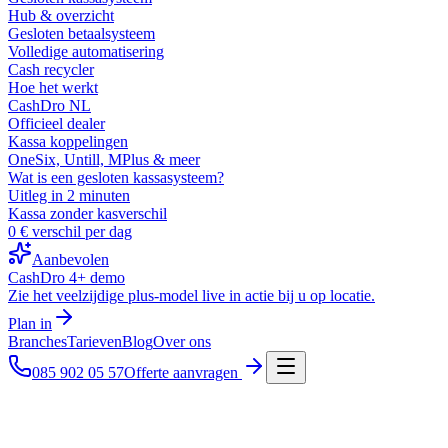
Hub & overzicht
Gesloten betaalsysteem
Volledige automatisering
Cash recycler
Hoe het werkt
CashDro NL
Officieel dealer
Kassa koppelingen
OneSix, Untill, MPlus & meer
Wat is een gesloten kassasysteem?
Uitleg in 2 minuten
Kassa zonder kasverschil
0 € verschil per dag
Aanbevolen
CashDro 4+ demo
Zie het veelzijdige plus-model live in actie bij u op locatie.
Plan in
Branches
Tarieven
Blog
Over ons
085 902 05 57
Offerte aanvragen