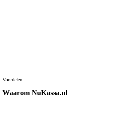
5,0 / 5
700+ klanten
Eigen techniekers
in heel NL
24/7 NL support
ook op zon- & feestdag
Officieel
CashDro dealer
Voordelen
Waarom NuKassa.nl