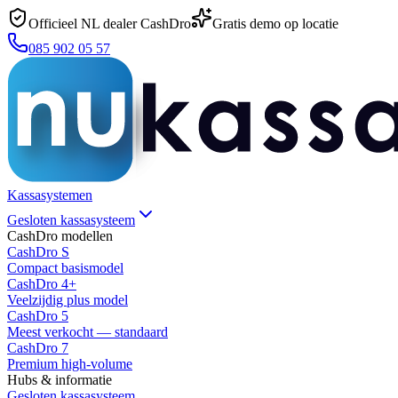
Officieel NL dealer CashDro
Gratis demo op locatie
085 902 05 57
Kassasystemen
Gesloten kassasysteem
CashDro modellen
CashDro S
Compact basismodel
CashDro 4+
Veelzijdig plus model
CashDro 5
Meest verkocht — standaard
CashDro 7
Premium high-volume
Hubs & informatie
Gesloten kassasysteem