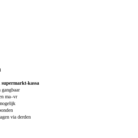
Dro
a
 supermarkt-kassa
 gangbaar
en ma–vr
mogelijk
bonden
agen via derden