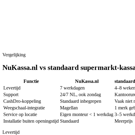
Rijen lopen sneller door, klanten blijven blij
Geen kasverschillen meer, niemand telt nog na sluiting
Avond­opening kan zonder zorg, geld zit veilig in de Cash
Aanbiedingen draaien vanzelf, minder werk op kantoor
U weet altijd wat er in de schappen ligt, minder derving
Vergelijking
NuKassa.nl vs
standaard supermarkt-kass
Functie
NuKassa.nl
standaard
Levertijd
7 werkdagen
4–8 weken
Support
24/7 NL, ook zondag
Kantoorur
CashDro-koppeling
Standaard inbegrepen
Vaak niet 
Weegschaal-integratie
Magellan
1 merk ge
Service op locatie
Eigen monteur < 1 werkdag
3–5 werkd
Installatie buiten openingstijd
Standaard
Meerprijs
Levertijd