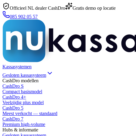
Officieel NL dealer CashDro
Gratis demo op locatie
085 902 05 57
Kassasystemen
Gesloten kassasysteem
CashDro modellen
CashDro S
Compact basismodel
CashDro 4+
Veelzijdig plus model
CashDro 5
Meest verkocht — standaard
CashDro 7
Premium high-volume
Hubs & informatie
Gesloten kassasysteem