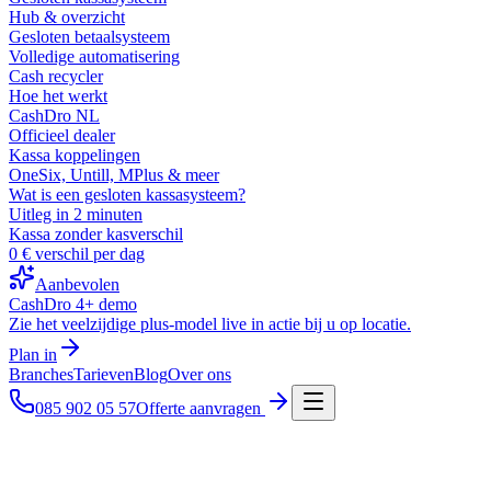
Hub & overzicht
Gesloten betaalsysteem
Volledige automatisering
Cash recycler
Hoe het werkt
CashDro NL
Officieel dealer
Kassa koppelingen
OneSix, Untill, MPlus & meer
Wat is een gesloten kassasysteem?
Uitleg in 2 minuten
Kassa zonder kasverschil
0 € verschil per dag
Aanbevolen
CashDro 4+ demo
Zie het veelzijdige plus-model live in actie bij u op locatie.
Plan in
Branches
Tarieven
Blog
Over ons
085 902 05 57
Offerte aanvragen