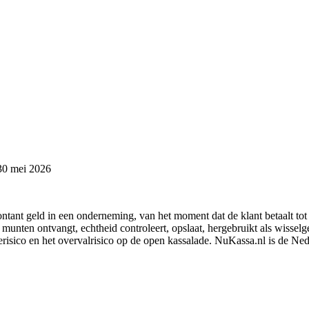
30 mei 2026
ntant geld in een onderneming, van het moment dat de klant betaalt to
 munten ontvangt, echtheid controleert, opslaat, hergebruikt als wissel
de­risico en het overvalrisico op de open kassalade. NuKassa.nl is de Ne