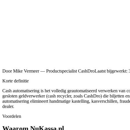
5,0 / 5
700+ klanten
Eigen techniekers
in heel NL
24/7 NL support
ook op zon- & feestdag
Officieel
CashDro dealer
Door
Mike Vermeer
—
Productspecialist CashDro
Laatst bijgewerkt:
Korte definitie
Cash automatisering is het volledig geautomatiseerd verwerken van co
gesloten geldverwerker (cash recycler, zoals CashDro) die biljetten en
automatisering elimineert handmatige kastelling, kasverschillen, frau
dealer.
Voordelen
Waarom NuKassa.nl