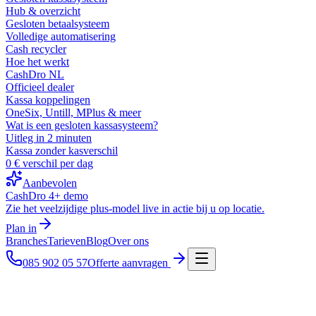
Hub & overzicht
Gesloten betaalsysteem
Volledige automatisering
Cash recycler
Hoe het werkt
CashDro NL
Officieel dealer
Kassa koppelingen
OneSix, Untill, MPlus & meer
Wat is een gesloten kassasysteem?
Uitleg in 2 minuten
Kassa zonder kasverschil
0 € verschil per dag
Aanbevolen
CashDro 4+ demo
Zie het veelzijdige plus-model live in actie bij u op locatie.
Plan in
Branches
Tarieven
Blog
Over ons
085 902 05 57
Offerte aanvragen