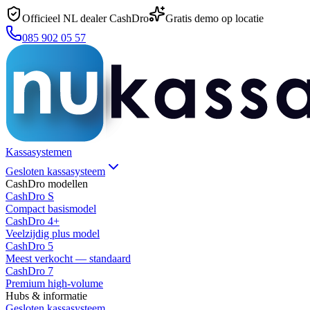
Officieel NL dealer CashDro
Gratis demo op locatie
085 902 05 57
Kassasystemen
Gesloten kassasysteem
CashDro modellen
CashDro S
Compact basismodel
CashDro 4+
Veelzijdig plus model
CashDro 5
Meest verkocht — standaard
CashDro 7
Premium high-volume
Hubs & informatie
Gesloten kassasysteem