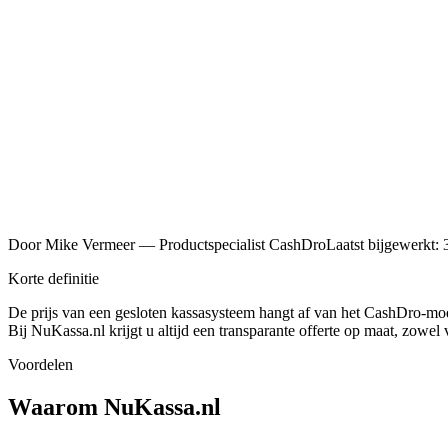
5,0 / 5
700+ klanten
Eigen techniekers
in heel NL
24/7 NL support
ook op zon- & feestdag
Officieel
CashDro dealer
Door
Mike Vermeer
—
Productspecialist CashDro
Laatst bijgewerkt:
Korte definitie
De prijs van een gesloten kassasysteem hangt af van het CashDro-mod
Bij NuKassa.nl krijgt u altijd een transparante offerte op maat, zowel v
Voordelen
Waarom NuKassa.nl