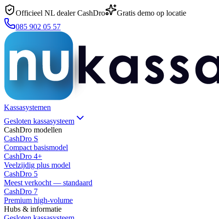
Officieel NL dealer CashDro
Gratis demo op locatie
085 902 05 57
Kassasystemen
Gesloten kassasysteem
CashDro modellen
CashDro S
Compact basismodel
CashDro 4+
Veelzijdig plus model
CashDro 5
Meest verkocht — standaard
CashDro 7
Premium high-volume
Hubs & informatie
Gesloten kassasysteem