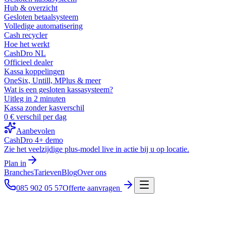
Hub & overzicht
Gesloten betaalsysteem
Volledige automatisering
Cash recycler
Hoe het werkt
CashDro NL
Officieel dealer
Kassa koppelingen
OneSix, Untill, MPlus & meer
Wat is een gesloten kassasysteem?
Uitleg in 2 minuten
Kassa zonder kasverschil
0 € verschil per dag
Aanbevolen
CashDro 4+ demo
Zie het veelzijdige plus-model live in actie bij u op locatie.
Plan in
Branches
Tarieven
Blog
Over ons
085 902 05 57
Offerte aanvragen