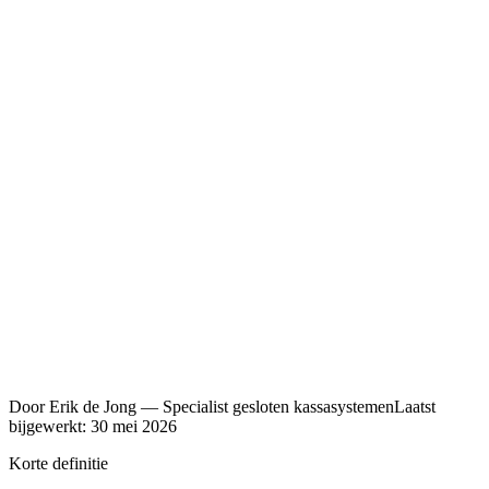
5,0 / 5
700+ klanten
Eigen techniekers
in heel NL
24/7 NL support
ook op zon- & feestdag
Officieel
CashDro dealer
Door
Erik de Jong
—
Specialist gesloten kassasystemen
Laatst
bijgewerkt:
30 mei 2026
Korte definitie