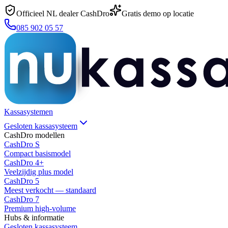
Officieel NL dealer CashDro
Gratis demo op locatie
085 902 05 57
Kassasystemen
Gesloten kassasysteem
CashDro modellen
CashDro S
Compact basismodel
CashDro 4+
Veelzijdig plus model
CashDro 5
Meest verkocht — standaard
CashDro 7
Premium high-volume
Hubs & informatie
Gesloten kassasysteem