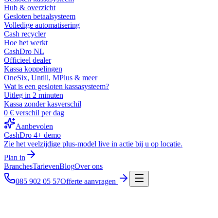
Hub & overzicht
Gesloten betaalsysteem
Volledige automatisering
Cash recycler
Hoe het werkt
CashDro NL
Officieel dealer
Kassa koppelingen
OneSix, Untill, MPlus & meer
Wat is een gesloten kassasysteem?
Uitleg in 2 minuten
Kassa zonder kasverschil
0 € verschil per dag
Aanbevolen
CashDro 4+ demo
Zie het veelzijdige plus-model live in actie bij u op locatie.
Plan in
Branches
Tarieven
Blog
Over ons
085 902 05 57
Offerte aanvragen